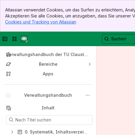
Banner
Atlassian verwendet Cookies, um das Surfen zu erleichtern, An
Top Bar
Akzeptieren Sie alle Cookies, um anzugeben, dass Sie unserer
Sidebar
Cookies und Tracking von Atlassian
, (opens new window)
Main Content
Seitenleiste reduzieren
Sites oder Apps wechseln
Verwaltungshandbuch der TU Claustha
l
Bereiche
Apps
Nach oben
Verwaltungshandbuch
Inhalt
Die Ergebnisse werden aktualisiert, während Sie tippen.
0. Systematik, Inhaltsverzeichnis und Hinweise zur Benutzung