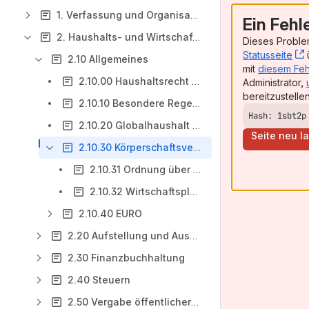
1. Verfassung und Organisation der Universität
Ein Fehl
2. Haushalts- und Wirtschaftsangelegenheiten
Dieses Problem
Statusseite
ü
2.10 Allgemeines
mit
diesem Feh
2.10.00 Haushaltsrecht [Inhalt an anderer Stelle]
Administrator,
bereitzustellen
2.10.10 Besondere Regelungen [Inhalt an anderer Stelle]
Hash: 1sbt2p
2.10.20 Globalhaushalt [Inhalt an anderer Stelle]
Seite neu l
2.10.30 Körperschaftsvermögen der Technischen Universität Clausthal
2.10.31 Ordnung über die Bildung eines Körperschaftsvermögens der Technischen Universität Clausthal
2.10.32 Wirtschaftsplan des Körperschaftsvermögens
2.10.40 EURO
2.20 Aufstellung und Ausführung des Wirtschaftsplanes
2.30 Finanzbuchhaltung
2.40 Steuern
2.50 Vergabe öffentlicher Aufträge