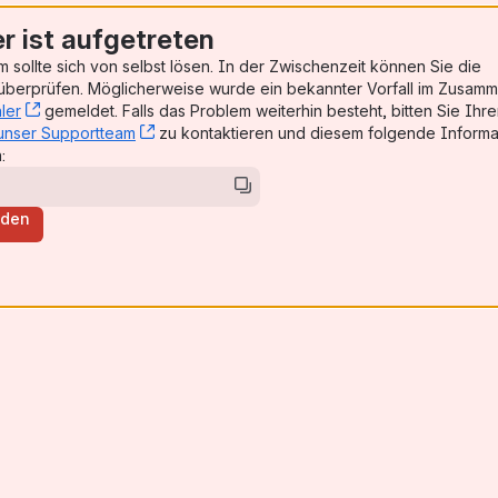
er ist aufgetreten
 sollte sich von selbst lösen. In der Zwischenzeit können Sie die
, (opens new window)
berprüfen. Möglicherweise wurde ein bekannter Vorfall im Zusam
ler
, (opens new window)
gemeldet. Falls das Problem weiterhin besteht, bitten Sie Ihr
unser Supportteam
, (opens new window)
zu kontaktieren und diesem folgende Informa
:
aden