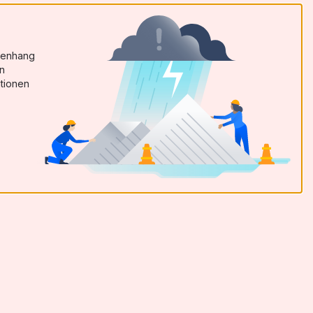
menhang
en
tionen