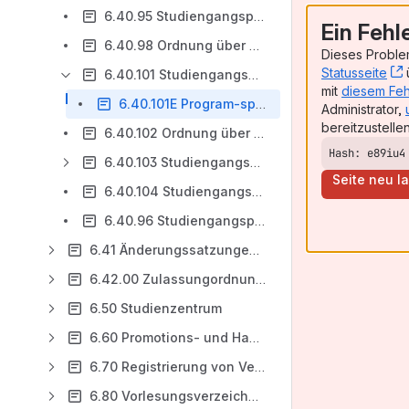
6.40.95 Studiengangspezifische Zugangs- und Zulassungsbestimmungen für den Weiterbildungsstudiengang Intercultural Leadership and Technology vom 21. Juli 2020 (gültig ab WS 20/21)
Ein Fehl
6.40.98 Ordnung über besondere Zugangsvoraussetzungen für den Bachelorstudiengang Wirtschaftschemie an der Technischen Universität Clausthal vom 03.05.2022 (Mitt.TUC 2022, Seite 268)
Dieses Problem
Statusseite
ü
6.40.101 Studiengangspezifische Zugangs- und Zulassungsbestimmungen für den Masterstudiengang Chemistry vom 03.05.2022 (gültig ab WS 22/23), Mitt.TUC 2022, Seite 282
mit
diesem Feh
6.40.101E Program-specific Entrance and Admission Provisions for the English-language Master’s Degree Program in Chemistry from May 03, 2022
Administrator,
bereitzustellen
6.40.102 Ordnung über besondere Zugangsvoraussetzungen für den Bachelorstudiengang Geo-Energy Systems an der Technischen Universität Clausthal vom 03.05.2022_1. Änderung 16.01.2024 (Mitt.TUC 2024, Seite 76)
Hash: e89iu4
6.40.103 Studiengangspezifische Zugangs- und Zulassungsbestimmungen für den Masterstudiengang Intelligent Manufacturing vom 19.05.2025 (gültig ab WS 25/26), Mitt.TUC 2026, Seite 27)
Seite neu l
6.40.104 Studiengangspezifische Zugangs- und Zulassungsbestimmungen für den Masterstudiengang Wirtschaftschemie vom 14.01 2025 (gültig ab WS 25/26), Mitt.TUC 2025, Seite 176
6.40.96 Studiengangspezifische Zugangs- und Zulassungsbestimmungen für den Masterstudiengang Elektrotechnik und Informationstechnik vom 04.05.2021 (gültig ab WS 21/22)
6.41 Änderungssatzungen von Zugangsbestimmungen
6.42.00 Zulassungordnungnungen ausgelaufener Studiengänge sowie Vorgängerersionen von Zulassungsordnungen
6.50 Studienzentrum
6.60 Promotions- und Habilitationsrecht
6.70 Registrierung von Vereinigungen
6.80 Vorlesungsverzeichnis