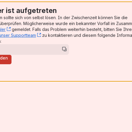
er ist aufgetreten
 sollte sich von selbst lösen. In der Zwischenzeit können Sie die
, (opens new window)
berprüfen. Möglicherweise wurde ein bekannter Vorfall im Zusam
ler
, (opens new window)
gemeldet. Falls das Problem weiterhin besteht, bitten Sie Ihr
unser Supportteam
, (opens new window)
zu kontaktieren und diesem folgende Informa
:
aden