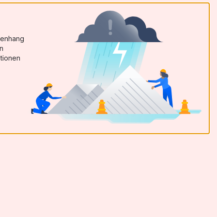
menhang
en
tionen