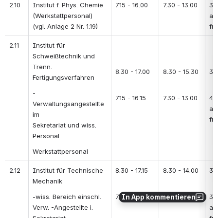
2.10
Institut f. Phys. Chemie 
7.15 - 16.00
7.30 - 13.00
30
(Werkstattpersonal) 
au
(vgl. Anlage 2 Nr. 1.19)
fre
2.11
Institut für 
Schweißtechnik und 
Trenn. 
8.30 - 17.00 
8.30 - 15.30 
30
Fertigungsverfahren
- 
7.15 - 16.15 
7.30 - 13.00
45 
Verwaltungsangestellte 
au
im 
fre
Sekretariat und wiss. 
Personal
Werkstattpersonal
2.12
Institut für Technische 
8.30 - 17.15 
8.30 - 14.00 
30
Mechanik
-wiss. Bereich einschl. 
7.00 - 15.45
7.30 - 13.00
30
In App kommentieren
Verw. -Angestellte i. 
au
Sekretariat
fre