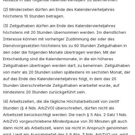
(2) Minderzeiten dürfen am Ende des Kalendervierteljahres 
höchstens 10 Stunden betragen.
(3) Zeitguthaben dürfen am Ende des Kalendervierteljahres 
höchstens mit 20 Stunden übernommen werden. Im dienstlichen 
Interesse können mit vorheriger Zustimmung der oder des 
Dienstvorgesetzten höchstens bis zu 60 Stunden Zeitguthaben in 
den oder die folgenden Monate übertragen werden. Mit der 
Entscheidung sind die Kalendermonate, in die ein höheres 
Zeitguthaben übertragen werden darf, zu benennen. Zeitguthaben 
von mehr als 20 Stunden sollen spätestens im sechsten Monat, der 
auf das Ende des Kalendervierteljahres folgt, in dem das 20 
Stunden überschreitende Zeitguthaben erarbeitet wurde, auf 
mindestens 20 Stunden zurückgeführt sein.
(4) Arbeitszeiten, die die tägliche Höchstarbeitszeit von zwölf 
Stunden (§ 4 Nds. ArbZVO) überschreiten, dürfen nicht als 
Arbeitszeit berücksichtigt werden. Die nach § 5 Abs. 2 Satz 1 Nds. 
ArbZVO vorgeschriebene Mindestpause von 30 Minuten gilt auch 
dann nicht als Arbeitszeit, wenn sie nicht in Anspruch genommen 
wird. Liegt ein Ausnahmefall des § 9 Abs. 3 Nds. ArbZVO vor, wird 