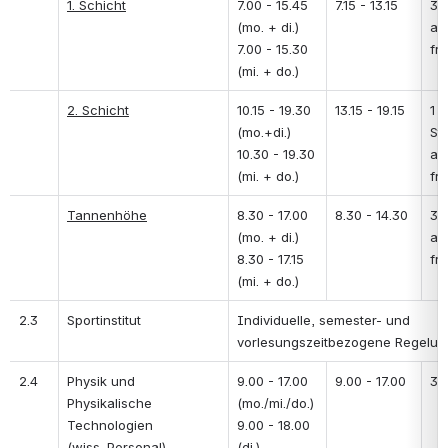
1. Schicht
7.00 - 15.45  
7.15 - 13.15 
30 
(mo. + di.)  
au
7.00 - 15.30  
fre
(mi. + do.) 
2. Schicht
10.15 - 19.30 
13.15 - 19.15
1 
(mo.+di.) 
St
10.30 - 19.30 
au
(mi. + do.)
fre
Tannenhöhe
8.30 - 17.00 
8.30 - 14.30
30 
(mo. + di.) 
au
8.30 - 17.15 
fre
(mi. + do.)
2.3
Sportinstitut
Individuelle, semester- und 
vorlesungszeitbezogene Regelu
2.4
Physik und 
9.00 - 17.00  
9.00 - 17.00
30
Physikalische 
(mo./mi./do.) 
Technologien 
9.00 - 18.00 
(wiss. Personal)
(di.)