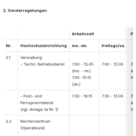
2. Sonderregelungen
Arbeitszeit
Pa
Nr.
Hochschuleinrichtung
mo.-do.
freitags/sa.
2.1
Verwaltung 
- Techn. Betriebsdienst
7.00 - 15.45  
7.00 - 13.00
30 
(mo. - mi.) 
au
7.00 -15.15 
fre
(do.)
- Post- und 
7.30 - 16.15
7.30 - 13.00
30 
Fernsprechdienst 
au
(vgl. Anlage 1a Nr. 1)
fre
2.2
Rechenzentrum  
(Operateure) 