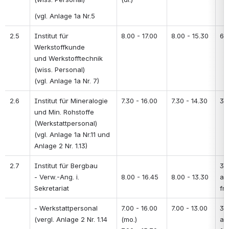
(vgl. Anlage 1a Nr.5
2.5
Institut für 
8.00 - 17.00
8.00 - 15.30
60
Werkstoffkunde 
und Werkstofftechnik 
(wiss. Personal) 
(vgl. Anlage 1a Nr. 7)
2.6
Institut für Mineralogie 
7.30 - 16.00
7.30 - 14.30
30
und Min. Rohstoffe 
(Werkstattpersonal) 
(vgl. Anlage 1a Nr.11 und 
Anlage 2 Nr. 1.13)
2.7
Institut für Bergbau 
30
- Verw.-Ang. i. 
8.00 - 16.45
8.00 - 13.30
au
Sekretariat
fre
- Werkstattpersonal  
7.00 - 16.00 
7.00 - 13.00
30
(vergl. Anlage 2 Nr. 1.14
(mo.) 
au