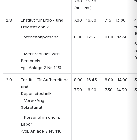
7.00 - 15.30 
fre
(di. - do.)
2.8
Institut für Erdöl- und 
7.00 - 16.00 
7.15 - 13.00 
45
Erdgastechnik
fre
15 
- Werkstattpersonal 
8.00 - 17.15
8.00 - 13.30
60
au
- Mehrzahl des wiss. 
fre
Personals 
vgl. Anlage 2 Nr. 1.15)
2.9
Institut für Aufbereitung 
8.00 - 16.45
8.00 - 14.00
30
und 
7.30 - 16.00
7.30 - 14.30
30
Deponietechnik 
- Verw.-Ang. i. 
Sekretariat
- Personal im chem. 
Labor 
(vgl. Anlage 2 Nr. 1.16)