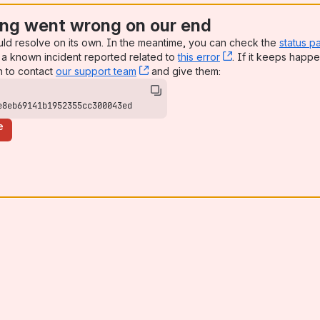
ng went wrong on our end
uld resolve on its own. In the meantime, you can check the
status p
a known incident reported related to
this error
, (opens new win
. If it keeps happe
n to contact
our support team
, (opens new window)
and give them:
e8eb69141b1952355cc300043ed
e