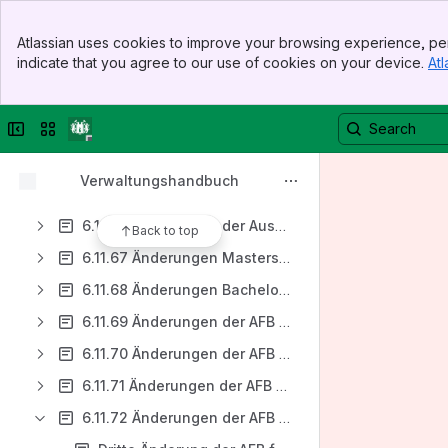
6.11.59 Änderungen der Ausführungsbestimmungen für den Bachelor-/Master-Studiengang Chemie
Banner
6.11.60 Erste Änderung der AFB für den Masterstudiengang Physikalische Technologien (18.01.2011) vom 19.07.2011
Atlassian uses cookies to improve your browsing experience, per
Top Bar
indicate that you agree to our use of cookies on your device.
Atl
6.11.61 Erste Änderung der AFB für den Bachelorstudiengang Angewandte Mathematik (14.11.2006) vom 28.04.2015
Sidebar
Main Content
6.11.62 Erste Änderung der AFB für den Masterstudiengang Angewandte Mathematik (19.06.2007) vom 28.04.2015
Collapse sidebar
Switch sites or apps
6.11.63 Erste Änderung der AFB für den Masterstudiengang Operations Research (19.06.2007) vom 28.04.2015
6.11.64 Änderungen für den Bachelorstudiengang Informatik
Verwaltungshandbuch
6.11.65 Änderungen der Ausführungsbestimmungen Informatik Master
6.11.66 Änderungen der Ausführungsbestimmungen Wirtschaftsinformatik MSc
Back to top
6.11.67 Änderungen Masterstudiengang Geoenvironmental Engineering
6.11.68 Änderungen Bachelorstudiengang Wirtschaftsingenieurwesen
6.11.69 Änderungen der AFB für den Masterstudiengang Wirtschaftsingenieurwesen
6.11.70 Änderungen der AFB Bachelorstudiengang Maschinenbau
6.11.71 Änderungen der AFB Masterstudiengang Maschinenbau
6.11.72 Änderungen der AFB für den Masterstudiengang Mechatronik (03.11.2009)