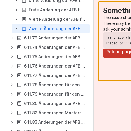
Dritte Änderung der AFB für den Masterstudiengang Mechatronik (03.11.2009) vom 28.10.2014
Somethi
Erste Änderung der AFB für den Masterstudiengang Mechatronik (03.11.2009) vom 03.05.2011
The issue sho
Vierte Änderung der AFB für den Masterstudiengang Mechatronik (03.11.2009) vom 30.01.2015
There may be 
Zweite Änderung der AFB für den Masterstudiengang Mechatronik (03.11.2009) vom 21.05.2011
ask your admi
6.11.73 Änderungen der AFB für den Bachelorstudiengang Verfahrenstechnik/Chemieingenieurwesen
Trace: 64111
6.11.74 Änderungen der AFB für den Masterstudiengang Verfahrenstechnik/Chemieingenieurwesen
Reload pag
6.11.75 Änderungen der AFB für den Bachelor-Studiengang Technische Informatik (16.09.2010)
6.11.76 Änderungen der AFB für den Masterstudiengang Automatisierungstechnik (09.11.2010)
6.11.77 Änderungen der AFB für den konsekutiven Masterstudiengang Rohstoff-Geowissenschaften (15.06.2010)
6.11.78 Änderungen für den Bachelorstudiengang Nachhaltige Energietechnik und -systeme (vormals Energietechnologien)
6.11.79 Änderungen für den Masterstudiengang Energiesystemtechnik
6.11.80 Änderungen der AFB für den Masterstudiengang Umweltverfahrenstechnik und Recycling
6.11.82 Änderungen Masterstudiengang Systems Engineering
6.11.83 Änderungen der AFB für den Bachelorstudiengang Rohstoff-Geowissenschaften (16.09.2015)